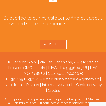
Subscribe to our newsletter to find out about
news and Generon products.
SUBSCRIBE
© Generon S.p.A. | Via San Geminiano, 4 – 41030 San
Prospero (MO) – Italy | P.IVA: IT02993600366 | REA:
MO-348856 | Cap. Soc. 120.000 €
T: +39 059 8637161 – email:
customercare@generon.it
|
Note legali
|
Privacy
|
Informativa Utenti
|
Centro privacy
|
Credits
“Obblighi informativi per le erogazioni pubbliche: gli aiuti di Stato e gli
aiuti de minimis ricevuti dalla nostra impresa sono contenuti nel