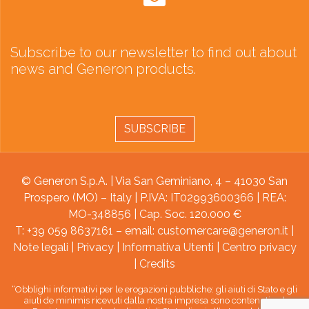
Subscribe to our newsletter to find out about
news and Generon products.
SUBSCRIBE
© Generon S.p.A. | Via San Geminiano, 4 – 41030 San
Prospero (MO) – Italy | P.IVA: IT02993600366 | REA:
MO-348856 | Cap. Soc. 120.000 €
T: +39 059 8637161 – email:
customercare@generon.it
|
Note legali
|
Privacy
|
Informativa Utenti
|
Centro privacy
|
Credits
“Obblighi informativi per le erogazioni pubbliche: gli aiuti di Stato e gli
aiuti de minimis ricevuti dalla nostra impresa sono contenuti nel