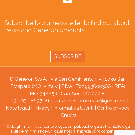
Subscribe to our newsletter to find out about
news and Generon products.
SUBSCRIBE
© Generon S.p.A. | Via San Geminiano, 4 – 41030 San
Prospero (MO) – Italy | P.IVA: IT02993600366 | REA:
MO-348856 | Cap. Soc. 120.000 €
T: +39 059 8637161 – email:
customercare@generon.it
|
Note legali
|
Privacy
|
Informativa Utenti
|
Centro privacy
|
Credits
“Obblighi informativi per le erogazioni pubbliche: gli aiuti di Stato e gli
aiuti de minimis ricevuti dalla nostra impresa sono contenuti nel